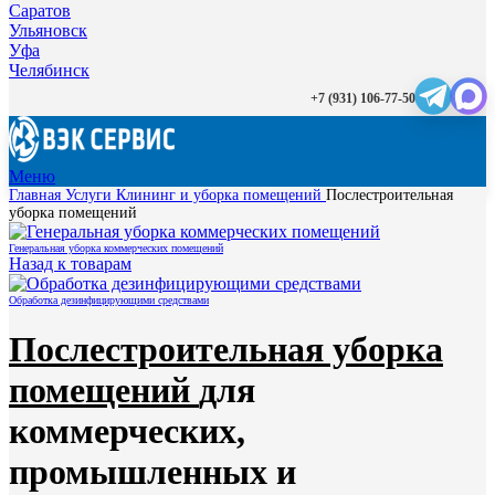
Саратов
Ульяновск
Уфа
Челябинск
+7 (931) 106-77-50
Меню
Главная
Услуги
Клининг и уборка помещений
Послестроительная
уборка помещений
Генеральная уборка коммерческих помещений
Назад к товарам
Обработка дезинфицирующими средствами
Послестроительная уборка
помещений
для
коммерческих,
промышленных и