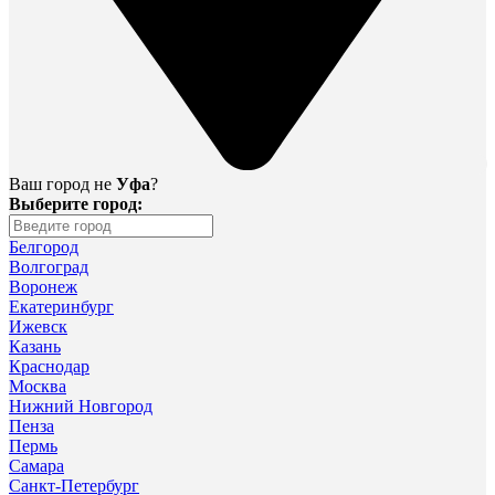
Ваш город не
Уфа
?
Выберите город:
Белгород
Волгоград
Воронеж
Екатеринбург
Ижевск
Казань
Краснодар
Москва
Нижний Новгород
Пенза
Пермь
Самара
Санкт-Петербург