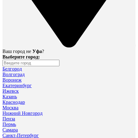
Ваш город не
Уфа
?
Выберите город:
Белгород
Волгоград
Воронеж
Екатеринбург
Ижевск
Казань
Краснодар
Москва
Нижний Новгород
Пенза
Пермь
Самара
Санкт-Петербург