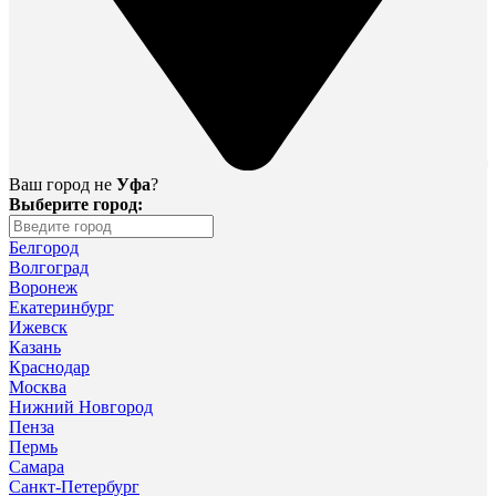
Ваш город не
Уфа
?
Выберите город:
Белгород
Волгоград
Воронеж
Екатеринбург
Ижевск
Казань
Краснодар
Москва
Нижний Новгород
Пенза
Пермь
Самара
Санкт-Петербург