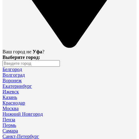
Ваш город не
Уфа
?
Выберите город:
Белгород
Волгоград
Воронеж
Екатеринбург
Ижевск
Казань
Краснодар
Москва
Нижний Новгород
Пенза
Пермь
Самара
Санкт-Петербург