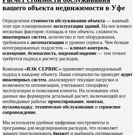
вашего объекта недвижимости в Уфе
Определение
стоимости обслуживания объекта
— важный
этап при планировании
эксплуатации зданий
. На нее влияют
несколько факторов: площадь и тип объекта, сложность
инженерных систем
, количество и тип оборудования,
требования к
автоматизации
и уровню сервиса. Чем больше
интегрированных подсистем —
климат-контроль
,
освещение
,
безопасность
,
видеонаблюдение
— тем точнее
требуется подход к расчету расходов.
Компания
«ВЭК СЕРВИС»
применяет индивидуальный
подход к каждому объекту. Наши специалисты проводят
аудит
инженерных систем
, анализируют текущие нагрузки и
возможности оптимизации, учитывают специфику
эксплуатации и пожелания клиента. На основании этих
данных мы формируем детальный расчет, включающий все
необходимые работы:
проектирование
,
монтаж
,
пусконаладку
,
техническое обслуживание
и
сервисное
сопровождение
.
Мы используем удобные цифровые инструменты и
программы для моделирования расходов, что позволяет
заранее прогнозировать
бюджет
и выбирать оптимальные